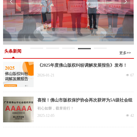
넳
넲
头条新闻
更多>>
《2025年度佛山版权纠纷调解发展报告》发布！
2026-01-21
넶
67
喜报！佛山市版权保护协会再次获评为5A级社会组
织！
初心如磐，载誉前行！
2025-12-05
넶
42