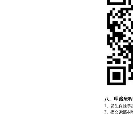
八、理赔流程
1、发生保险事
2、提交索赔材
（2）出
（3）保
（4）法院