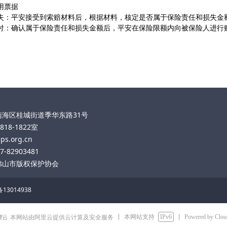
用票据
失：平安接受到索赔材料后，根据材料，核定是否属于保险责任和损失金
付：确认属于保险责任和损失金额后，平安在保险限额内向被保险人进行
海区桂城街道季华东路31号
18-1822室
s.org.cn
-82903481
佛山市版权保护协
会
13014938
本网站支持
IPv6
Powered by Clo
本网站由阿里云提供云计算及安全服务