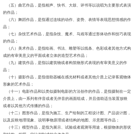
（五）曲艺作品，是指相声、快书、大鼓、评书等以说唱为主要形式表演
的作品；
（六）舞蹈作品，是指通过连续的动作、姿势、表情等表现思想情感的作
品；
（七）杂技艺术作品，是指杂技、魔术、马戏等通过形体动作和技巧表现
的作品；
（八）美术作品，是指绘画、书法、雕塑等以线条、色彩或者其他方式构
成的有审美意义的平面或者立体的造型艺术作品；
（九）建筑作品，是指以建筑物或者构筑物形式表现的有审美意义的作
品；
（十）摄影作品，是指借助器械在感光材料或者其他介质上记录客观物体
形象的艺术作品；
（十一）电影作品和以类似摄制电影的方法创作的作品，是指摄制在一定
介质上，由一系列有伴音或者无伴音的画面组成，并且借助适当装置放映
或者以其他方式传播的作品；
（十二）图形作品，是指为施工、生产绘制的工程设计图、产品设计图，
以及反映地理现象、说明事物原理或者结构的地图、示意图等作品；
（十三）模型作品，是指为展示、试验或者观测等用途，根据物体的形状