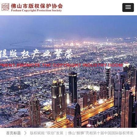
首页标题
ꄲ
版权赋能 “双创”发展 ｜佛山“醒狮”亮相第十届中国国际版权博览